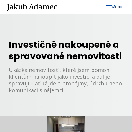
Jakub Adamec
Menu
Úv
Ak
Investičně nakoupené a
Pr
ne
spravované nemovitosti
Na
sp
Ukázka nemovitostí, které jsem pomohl
klientům nakoupit jako investici a dál je
Ko
spravuji – ať už jde o pronájmy, údržbu nebo
komunikaci s nájemci.